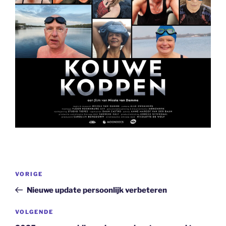
Bericht
Vorig
VORIGE
navigatie
bericht
Nieuwe update persoonlijk verbeteren
Volgend
VOLGENDE
bericht