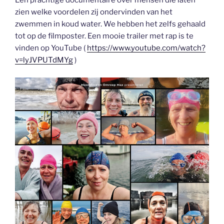
Een prachtige documentaire over mensen die laten
zien welke voordelen zij ondervinden van het
zwemmen in koud water. We hebben het zelfs gehaald
tot op de filmposter. Een mooie trailer met rap is te
vinden op YouTube (
https://www.youtube.com/watch?
v=lyJVPUTdMYg
)