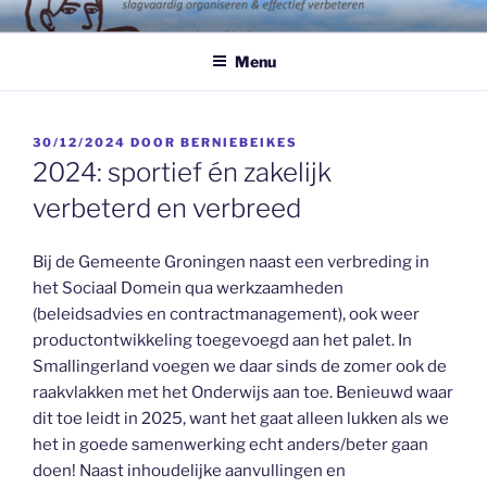
Ga
BURO BEIKES
naar
Menu
de
inhoud
GEPLAATST
30/12/2024
DOOR
BERNIEBEIKES
OP
2024: sportief én zakelijk
verbeterd en verbreed
Bij de Gemeente Groningen naast een verbreding in
het Sociaal Domein qua werkzaamheden
(beleidsadvies en contractmanagement), ook weer
productontwikkeling toegevoegd aan het palet. In
Smallingerland voegen we daar sinds de zomer ook de
raakvlakken met het Onderwijs aan toe. Benieuwd waar
dit toe leidt in 2025, want het gaat alleen lukken als we
het in goede samenwerking echt anders/beter gaan
doen! Naast inhoudelijke aanvullingen en